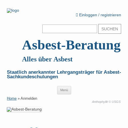
Einloggen / registrieren
Suchen
nach:
Asbest-Beratung
Alles über Asbest
Staatlich anerkannter Lehrgangsträger für Asbest-
Sachkundeschulungen
Zum
Menü
Inhalt
springen
Home
»
Anmelden
Anthophyllit © USGS