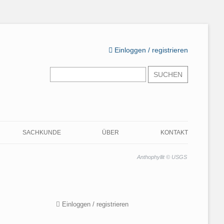
Einloggen / registrieren
Suchen
nach:
SACHKUNDE
ÜBER
KONTAKT
LERNMATERIAL UND
ZIEL DIESER SEITE
LERNMATERIAL ZUR
Anthophyllit © USGS
ÜBUNGSFRAGEN
VORBEREITUNG AUF DIE
WARUM SIE HIER RICHTIG
ASBEST-SACHKUNDEKURSE
ASBEST-QUIZ
SIND
PRÜFUNGSFRAGEN TEASER
Einloggen / registrieren
MEINE QUALIFIKATION
ALLGEMEINWISSEN