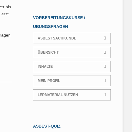
IMPRESSUM
PRIVATHAUSHALTE
er bis
 erst
ANALYTIK
VORBEREITUNGSKURSE /
ÜBUNGSFRAGEN
ÜBUNGSFRAGEN ZUR TRGS
519 SACHKUNDE
fragen
ASBEST SACHKUNDE
ÜBERSICHT
INHALTE
MEIN PROFIL
LERMATERIAL NUTZEN
ASBEST-QUIZ