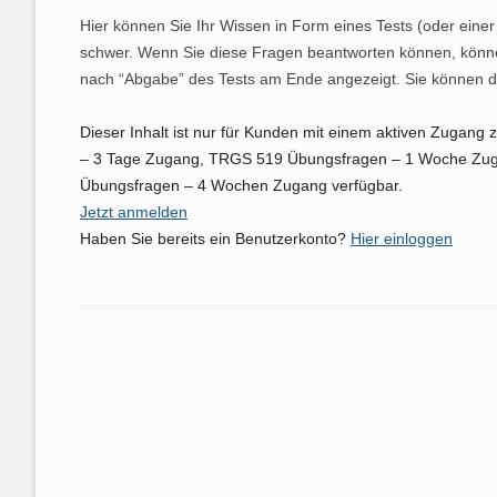
Hier können Sie Ihr Wissen in Form eines Tests (oder einer
PRODUKTE AUS ASBEST
KRISTALLS
RASTERELE
ASBEST ER
HONOR
schwer. Wenn Sie diese Fragen beantworten können, können
KRANK DURCH ASBEST
DIE ASBEST
DIE AUSWE
FASERFREI
DIE TÖDLIC
AGB
nach “Abgabe” des Tests am Ende angezeigt. Sie können de
GESETZE UND
ASBEST IM 
CHRYSOTIL 
ISOLIERUN
WARUM ASB
LISTE DER 
Dieser Inhalt ist nur für Kunden mit einem aktiven Zug
RECHTSVORSCHRIFTEN
BRANDSCH
IST
– 3 Tage Zugang, TRGS 519 Übungsfragen – 1 Woche Zu
4 ANTWORT
QUALITÄT U
VORSCHRIF
Übungsfragen – 4 Wochen Zugang verfügbar.
UMGANG MIT ASBEST IN DER
SPRITZASBE
ASBESTOSE
PRIVATPER
IST SICHE
KÜNSTLICH
NICHT ALLES
Jetzt anmelden
PRAXIS
STAUBLUNG
MÖGLICH?
MINERALFA
ELEKTRO, S
Haben Sie bereits ein Benutzerkonto?
Hier einloggen
WEITERE M
ENTSORGUNG VON ASBEST
LUNGENKRE
IST ASBEST
WOHIN MIT 
DACH UND 
MESOTHELI
FEHLERHAF
EXPERTEN UND FACHLEUTE
BEWERTUN
GEFÄHRLICH
SACHVERST
GRUSELKAB
FASERJAHRE
DRINGLICHK
SUPERGRUP
LITERATUR
AKTUELLER
LAGA 23 – 
SACHKUNDE
AMPHIBOL-
ASBESTPRO
EXPOSITION
ASI MASSNA
FACHKUNDE
WO SICH ASBEST
ABFALLSCH
RECHNER
VERSTECKT: DAS 60ER
VERSCHIED
EXPERTEN 
WAS MAN D
JAHRE HAUS
ANERKENNU
ANZEIGE AN
NICHT
SERIÖSE F
BERUFSER