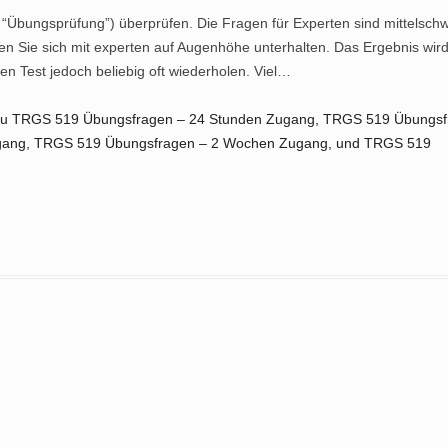
 “Übungsprüfung”) überprüfen. Die Fragen für Experten sind mittelschw
TRUKTUR
KTRONENMIKROSKOPIE
KENNEN
AR
 Sie sich mit experten auf Augenhöhe unterhalten. Das Ergebnis wird
MINERALE
RTUNG
SETZUNG
HE GEFAHR
n Test jedoch beliebig oft wiederholen. Viel…
BABYPUDER
UND AMPHIBOL
GEN UND
EST GEFÄHRLICH
VORSCHRIFTEN
GRUNDLAGEN
ang zu TRGS 519 Übungsfragen – 24 Stunden Zugang, TRGS 519 Übungs
UTZ
gang, TRGS 519 Übungsfragen – 2 Wochen Zugang, und TRGS 519
EN
ND QUANTITÄT
TEN FÜR
ASBESTVERBOT
ST UND 9/11
 UND
SONEN
RER UMGANG
E
 IST ASBEST
ARBEITSSCHUTZ
E
SERN
ANITÄR, BODEN
ETHODEN
UMGANG MIT ASBEST
BS UND
 VORHANDEN?
DEM ABFALL?
FASSADE
OM
TE GUTACHTEN
ENTSORGUNG
G UND
ER ABFALL
ÄNDIGE
SANIERUNGSDRINGLICHKEIT
INETT
 UND RISIKO
EIT
RECHNER
PE DER
VERSTÖSSE
VOLLZUGSHILFE
 UND
MINERALE
DUKTE
S-RISIKO-
HMEN
LÜSSEL
ENE VERFAHREN
BEAUFTRAGEN
ARF UND WAS
NG ALS
 DIE BEHÖRDE
ACHLEUTE
KRANKUNG