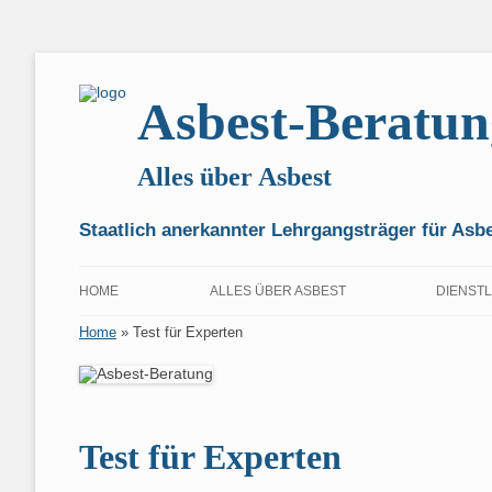
Asbest-Beratun
Alles über Asbest
Staatlich anerkannter Lehrgangsträger für As
HOME
ALLES ÜBER ASBEST
DIENST
Home
»
Test für Experten
ANMELDEN
VORSICHT!
FÜR FI
IHRE KUNDENDATEN
3000 JAHRE ASBEST
FÜR H
KONTOINFORMATIONEN
DER ROHSTOFF ASBEST
WAS IST AS
VORBE
Test für Experten
NACHWEIS VON ASBEST
MINERALOG
HINWEIS ZU
FÜR P