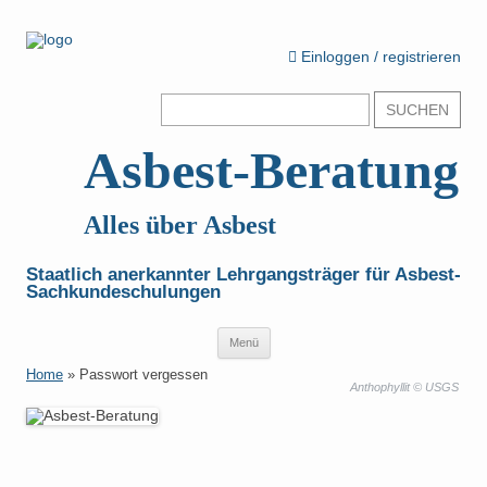
Einloggen / registrieren
Suchen
nach:
Asbest-Beratung
Alles über Asbest
Staatlich anerkannter Lehrgangsträger für Asbest-
Sachkundeschulungen
Zum
Menü
Inhalt
springen
Home
»
Passwort vergessen
Anthophyllit © USGS