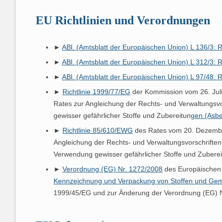
PRODUKTE AUS ASBEST
KRISTALLS
RASTERELE
ASBEST ER
HONO
EU Richtlinien und Verordnungen
KRANK DURCH ASBEST
DIE ASBEST
DIE AUSWE
FASERFREI
DIE TÖDLIC
AGB
►
ABl. (Amtsblatt der Europäischen Union) L 136/3:
GESETZE UND
ASBEST IM 
CHRYSOTIL 
ISOLIERUN
WARUM ASB
LISTE DER 
►
ABl. (Amtsblatt der Europäischen Union) L 312/3:
RECHTSVORSCHRIFTEN
BRANDSCHU
IST
4 ANTWORT
QUALITÄT U
VORSCHRIF
►
ABl. (Amtsblatt der Europäischen Union) L 97/48:
UMGANG MIT ASBEST IN DER
SPRITZASBE
ASBESTOSE
PRIVATPER
IST SICHER
►
Richtlinie 1999/77/EG
der Kommission vom 26. Juli
KÜNSTLICH
NICHT ALLES
PRAXIS
STAUBLUNG
MÖGLICH?
Rates zur Angleichung der Rechts- und Verwaltungsv
MINERALFA
ELEKTRO, S
WEITERE M
gewisser gefährlicher Stoffe und Zubereitun
gen (Asbe
ENTSORGUNG VON ASBEST
LUNGENKRE
IST ASBEST
WOHIN MIT 
DACH UND 
MESOTHELI
►
Richtlinie 85/610/EWG
des Rates vom 20. Dezember
FEHLERHAF
EXPERTEN UND FACHLEUTE
BEWERTUNG
GEFÄHRLICH
SACHVERST
Angleichung der Rechts- und Verwaltungsvorschriften
GRUSELKAB
FASERJAHRE
DRINGLICHK
Verwendung gewisser gefährlicher Stoffe und Zuberei
SUPERGRUP
LITERATUR
AKTUELLER
LAGA 23 – 
SACHKUNDE
AMPHIBOL-M
►
Verordnung (EG) Nr. 1272/2008
des Europäischen
ASBESTPRO
EXPOSITION
ASI MASSNA
FACHKUNDE
WO SICH ASBEST
ABFALLSCH
Kennzeichnung und Verpackung von Stoffen und Ge
RECHNER
VERSTECKT: DAS 60ER
VERSCHIED
EXPERTEN 
1999/45/EG und zur Änderung der Verordnung (EG) 
WAS MAN D
JAHRE HAUS
ANERKENNU
ANZEIGE AN
NICHT
SERIÖSE FA
BERUFSERK