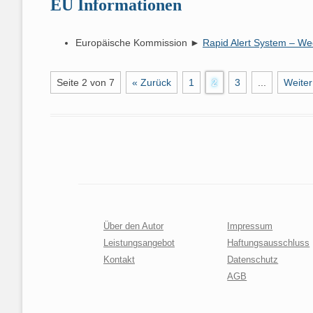
EU Informationen
FASERJAHRE
FACHFIRMA
WERDE ICH 
Europäische Kommission ►
Rapid Alert System – We
Seite 2 von 7
« Zurück
1
2
3
...
Weiter
Über den Autor
Impressum
Leistungsangebot
Haftungsausschluss
Kontakt
Datenschutz
AGB