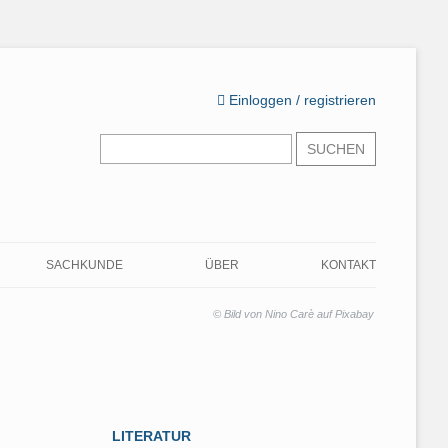
Einloggen / registrieren
Suchen
nach:
SACHKUNDE
ÜBER
KONTAKT
LERNMATERIAL UND
ZIEL DIESER SEITE
LERNMATERIAL ZUR
© Bild von Nino Carè auf Pixabay
ÜBUNGSFRAGEN
VORBEREITUNG AUF DIE
WARUM SIE HIER RICHTIG
ASBEST-SACHKUNDEKURSE
ASBEST-QUIZ
SIND
PRÜFUNGSFRAGEN TEASER
MEINE QUALIFIKATION
ALLGEMEINWISSEN
LITERATUR