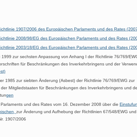
TRUKTUR
KTRONENMIKROSKOPIE
KENNEN
RAR
MINERALE
RTUNG
SETZUNG
HE GEFAHR
 Richtlinie 1907/2006 des Europäischen Parlaments und des Rates (200
BABYPUDER
UND AMPHIBOL
GEN UND
EST GEFÄHRLICH
VORSCHRIFTEN
GRUNDLAGEN
 Richtlinie 2008/98/EG des Europäischen Parlaments und des Rates (20
TZ
EN
ND QUANTITÄT
TEN FÜR
ASBESTVERBOT
 Richtlinie 2003/18/EG des Europäischen Parlaments und des Rates (20
ST UND 9/11
 UND
SONEN
ER UMGANG
 1999 zur sechsten Anpassung von Anhang I der Richtlinie 76/769/EW
E
 IST ASBEST
ARBEITSSCHUTZ
E
orschriften für Beschränkungen des Inverkehrbringens und der Verwe
SERN
ANITÄR, BODEN
ETHODEN
UMGANG MIT ASBEST
st)
BS UND
 VORHANDEN?
DEM ABFALL?
FASSADE
OM
 1985 zur siebten Änderung (Asbest) der Richtlinie 76/769/EWG zur
TE GUTACHTEN
ENTSORGUNG
 UND
ER ABFALL
ÄNDIGE
SANIERUNGSDRINGLICHKEIT
 der Mitgliedstaaten für Beschränkungen des Inverkehrbringens und d
INETT
 UND RISIKO
EIT
RECHNER
tun
gen
PE DER
VERSTÖSSE
VOLLZUGSHILFE
 UND
INERALE
 Parlaments und des Rates vom 16. Dezember 2008 über die
Einstufu
DUKTE
S-RISIKO-
HMEN
LÜSSEL
mischen,
zur Änderung und Aufhebung der Richtlinien 67/548/EWG und
ENE VERFAHREN
BEAUFTRAGEN
Nr. 1907/2006
ARF UND WAS
NG ALS
 DIE BEHÖRDE
CHLEUTE
RANKUNG