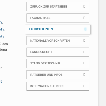
IMPRESSUM
PRIVATHAUSHALTE
ZURÜCK ZUR STARTSEITE
ANALYTIK
FACHARTIKEL
ÜBUNGSFRAGEN ZUR TRGS
7)
.
519 SACHKUNDE
EU RICHTLINIEN
08)
.
03)
NATIONALE VORSCHRIFTEN
G des
ndung
LANDESRECHT
STAND DER TECHNIK
er
RATGEBER UND INFOS
ng,
INTERNATIONALE INFOS