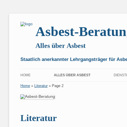
Asbest-Beratun
Alles über Asbest
Staatlich anerkannter Lehrgangsträger für As
HOME
ALLES ÜBER ASBEST
DIENST
Home
»
Literatur
»
Page 2
ANMELDEN
VORSICHT!
FÜR F
IHRE KUNDENDATEN
3000 JAHRE ASBEST
FÜR H
KONTOINFORMATIONEN
DER ROHSTOFF ASBEST
WAS IST AS
VORBE
Literatur
NACHWEIS VON ASBEST
MINERALOG
HINWEIS ZU
FÜR P