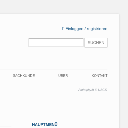
Einloggen / registrieren
Suchen
nach:
SACHKUNDE
ÜBER
KONTAKT
LERNMATERIAL UND
ZIEL DIESER SEITE
LERNMATERIAL ZUR
Anthophyllit © USGS
ÜBUNGSFRAGEN
VORBEREITUNG AUF DIE
WARUM SIE HIER RICHTIG
ASBEST-SACHKUNDEKURSE
ASBEST-QUIZ
SIND
PRÜFUNGSFRAGEN TEASER
MEINE QUALIFIKATION
ALLGEMEINWISSEN
HAUPTMENÜ