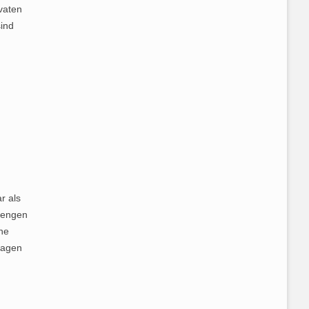
vaten
sind
r als
 Mengen
ohe
lagen