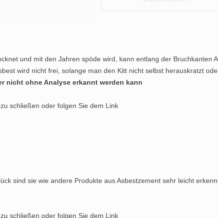
 UND RISIKO
 BEAUFTRAGEN
 KRANK?
strocknet und mit den Jahren spöde wird, kann entlang der Bruchkanten 
sbest wird nicht frei, solange man den Kitt nicht selbst herauskratzt ode
er nicht ohne Analyse erkannt werden kann
 zu schließen oder folgen Sie dem Link
ck sind sie wie andere Produkte aus Asbestzement sehr leicht erkenn
 zu schließen oder folgen Sie dem Link