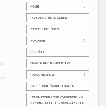
IMPRESSUM
PRIVATHAUSHALTE
HOME
ANALYTIK
FAST ALLES ÜBER ASBEST
ÜBUNGSFRAGEN ZUR TRGS
519 SACHKUNDE
DIENSTLEISTUNGEN
HONORAR
BEITRÄGE
nt
FRAGEN UND KOMMENTARE
t
RISIKO-RECHNER
ment
SACHKUNDE ÜBUNGSFRAGEN
LERNMATERIAL ZUR VORBEREITUNG
AUF DIE ASBEST-SACHKUNDEKURSE