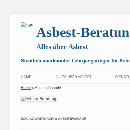
Asbest-Beratun
Alles über Asbest
Staatlich anerkannter Lehrgangsträger für As
HOME
ALLES ÜBER ASBEST
DIENST
Home
»
Aussenfassade
ANMELDEN
VORSICHT!
FÜR FI
IHRE KUNDENDATEN
3000 JAHRE ASBEST
FÜR H
KONTOINFORMATIONEN
DER ROHSTOFF ASBEST
WAS IST AS
VORBE
SCHLAGWORTARCHIV:
AUSSENFASSADE
NACHWEIS VON ASBEST
MINERALOG
HINWEIS ZU
FÜR P