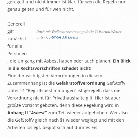
geregelt und nicht immer ist klar, für wen die Regeln nun
genau gelten und für wen nicht.
Generell
gilt
Dach mit Wellasbestzement gedeckt © Harald Weber
unter
CC-BY-SA 3.0 Lizenz
zunächst
für alle
Personen
, die Umgang mit Asbest haben oder auch planen:
Ein Blick
in die Rechtsvorschriften schadet nicht!
Eine der wichtigsten Verordnungen in diesem
Zusammenhang ist die
Gefahrstoffverordnung
GefStoffV.
Unter §1 “Begriffsbestimmungen” ist geregelt, dass die
Verordnung nicht für Privathaushalte gilt. Hier ist aber
größte Vorsicht geboten, denn diese Regelung wird in
Anhang II “
Asbest
“
zum Teil wieder aufgehoben. Wer also
die GefStoffV gleich nach §1 wieder weglegt und mit den
Arbeiten loslegt, begibt sich auf dünnes Eis.