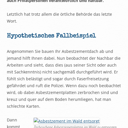
auch Privatpersonen verantwortlich und haftbar.
Letztlich hat trotz allem die örtliche Behörde das letzte
Wort.
Hypothetisches Fallbeispiel
Angenommen Sie bauen Ihr Asbestzementdach ab und
jemand hilft Ihnen dabei. Nun beobachtet der Nachbar die
Arbeiten und sieht, dass dies (aus seiner Sicht oder auch
mit Sachkenntnis) nicht sachgemäß durchgeführt wird. Er
fühlt sich belästigt und sogar durch Faserfreisetzung
gefährdet und ruft die Polizei. Wenn dazu noch beobachtet
wird, ob dabei Asbestzementplatten zerbrochen sind und
kreuz und quer auf dem Boden herumliegen, hat man
schlechte Karten.
Dann
kommt
Zerbrochene Asbestzemetplatten im Wald zu entsorgen