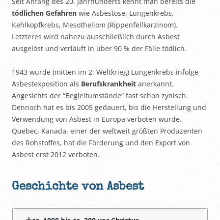
Seit Anfang des 20. Jahrhunderts kennt man bereits die
tödlichen Gefahren
wie Asbestose, Lungenkrebs,
Kehlkopfkrebs, Mesotheliom (Rippenfellkarzinom).
Letzteres wird nahezu ausschließlich durch Asbest
ausgelöst und verläuft in über 90 % der Fälle tödlich.
1943 wurde (mitten im 2. Weltkrieg) Lungenkrebs infolge
Asbestexposition als
Berufskrankheit
anerkannt.
Angesichts der “Begleitumstände” fast schon zynisch.
Dennoch hat es bis 2005 gedauert, bis die Herstellung und
Verwendung von Asbest in Europa verboten wurde.
Quebec, Kanada, einer der weltweit größten Produzenten
des Rohstoffes, hat die Förderung und den Export von
Asbest erst 2012 verboten.
Geschichte von Asbest