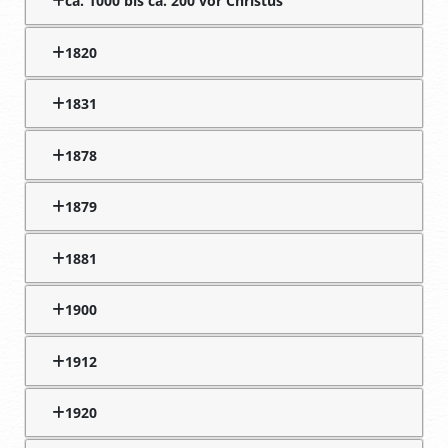
ca. 1000 bis ca. 200 vor Christus
1820
1831
1878
1879
1881
1900
1912
1920