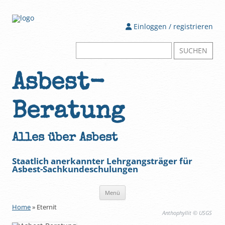
Einloggen / registrieren
Suchen
nach:
Asbest-
Beratung
Alles über Asbest
Staatlich anerkannter Lehrgangsträger für
Asbest-Sachkundeschulungen
Zum
Menü
Inhalt
springen
Home
»
Eternit
Anthophyllit © USGS